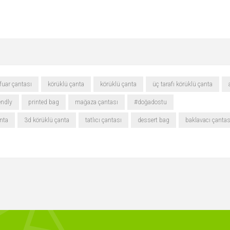
fuar çantası
körüklü çanta
körüklü çanta
üç tarafı körüklü çanta
endly
printed bag
mağaza çantası
#doğadostu
anta
3d körüklü çanta
tatlıcı çantası
dessert bag
baklavacı çantas