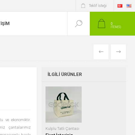
Teklif İsteği
TIŞIM
0
ITEM(S)
ÖNCEKI
SONRAKI
İLGILI ÜRÜNLER
u ve ekonomiktir.
niz çantalarımız
Kulplu Tatlı Çantası
 laminasyonlu baskı