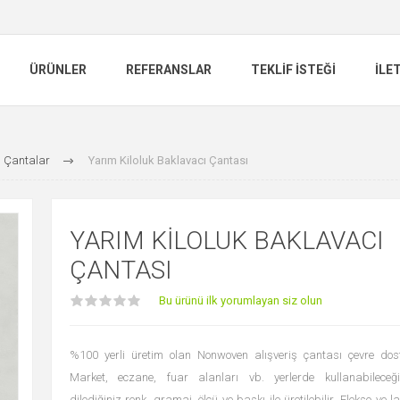
ÜRÜNLER
REFERANSLAR
TEKLIF İSTEĞI
İLE
 Çantalar
Yarım Kiloluk Baklavacı Çantası
YARIM KILOLUK BAKLAVACI
ÇANTASI
Bu ürünü ilk yorumlayan siz olun
%100 yerli üretim olan Nonwoven alışveriş çantası çevre dost
Market, eczane, fuar alanları vb. yerlerde kullanabileceği
dilediğiniz renk, gramaj, ölçü ve baskı ile üretilebilir. Flekso ve