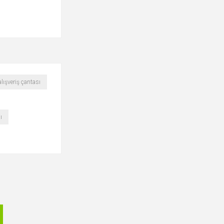
alışveriş çantası
ı