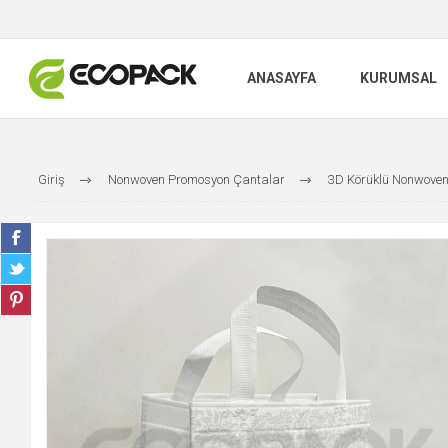
ANASAYFA
KURUMSAL
Giriş
Nonwoven Promosyon Çantalar
3D Körüklü Nonwoven