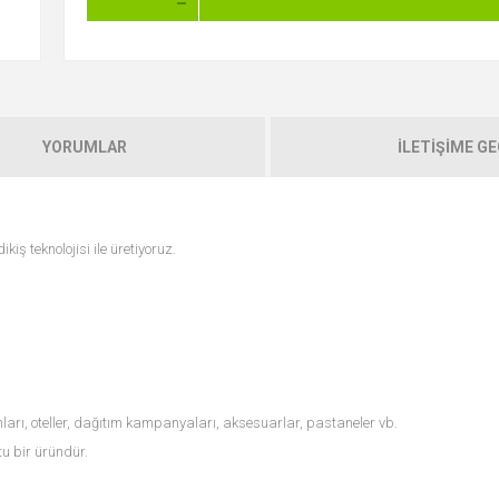
YORUMLAR
İLETIŞIME G
ş teknolojisi ile üretiyoruz.
ları, oteller, dağıtım kampanyaları, aksesuarlar, pastaneler vb.
u bir üründür.