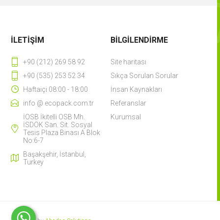
İLETIŞIM
BILGILENDIRME
+90 (212) 269 58 92
Site haritası
+90 (535) 253 52 34
Sıkça Sorulan Sorular
Haftaiçi 08:00 - 18:00
İnsan Kaynakları
info @ ecopack.com.tr
Referanslar
İOSB İkitelli OSB Mh.
Kurumsal
İSDÖK San. Sit. Sosyal
Tesis Plaza Binası A Blok
No:6-7
Başakşehir, İstanbul,
Turkey