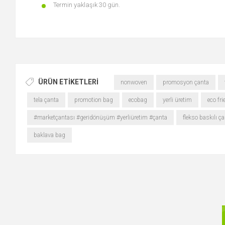
Termin yaklaşık 30 gün.
ÜRÜN ETIKETLERI
nonwoven
promosyon çanta
tela çanta
promotion bag
ecobag
yerli üretim
eco fri
#marketçantası #geridönüşüm #yerliüretim #çanta
flekso baskılı ç
baklava bag