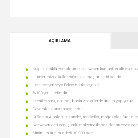
AÇIKLAMA
Kulplu körüklü çantalarımız non woven kumaştan ultrasonik diki
Ürünlerimizde kullandığımız kumaşlar sertifikalıdır.
Laminasyon veya flekso baskı seçeneği.
%100 yerli üretimdir.
İstenilen renk, gramaj, baskı ve ölçülerde üretim yapıyoruz.
Devamlı kullanıma uygundur.
Kullanım Alanları: eczaneler, marketler, mağazalar, fuar alan
Nonwoven geri dönüşümlü malzeme ile hazırlanan çevre dost
Minimum üretim adedi 10.000 adet.