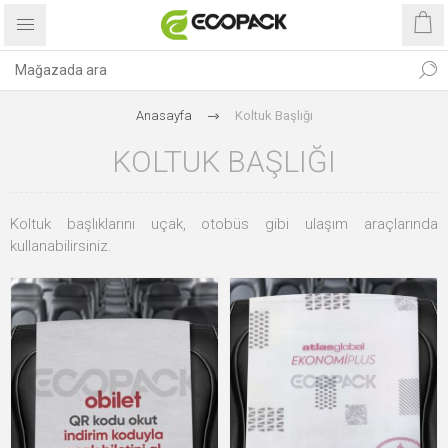
Anasayfa
Koltuk Başlığı
KOLTUK BAŞLIĞI
Koltuk başlıklarını uçak, otobüs gibi ulaşım araçlarında
kullanabilirsiniz.