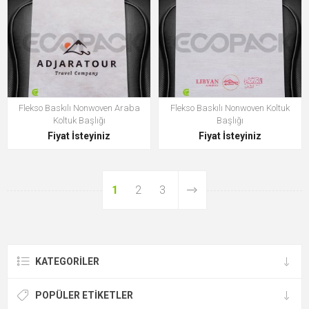
Flekso Baskılı Nonwoven Araba
Flekso Baskılı Nonwoven Koltuk
Koltuk Başlığı
Başlığı
Fiyat İsteyiniz
Fiyat İsteyiniz
1
2
3
KATEGORILER
POPÜLER ETIKETLER