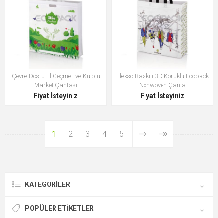
Çevre Dostu El Geçmeli ve Kulplu
Flekso Baskılı 3D Körüklü Ecopack
Market Çantası
Nonwoven Çanta
Fiyat İsteyiniz
Fiyat İsteyiniz
1
2
3
4
5
KATEGORILER
POPÜLER ETIKETLER