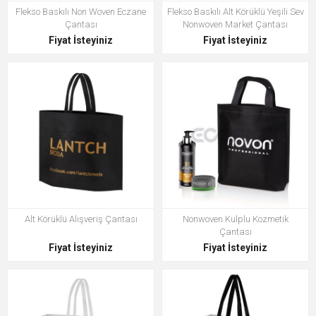
Flekso Baskılı Non Woven Eczane
Flekso Baskılı Alt Körüklü Yeşili Sev
Çantası
Nonwoven Market Çantası
Fiyat İsteyiniz
Fiyat İsteyiniz
Alt Körüklü Alışveriş Çantası
Nonwoven Kulplu Kozmetik
Çantası
Fiyat İsteyiniz
Fiyat İsteyiniz