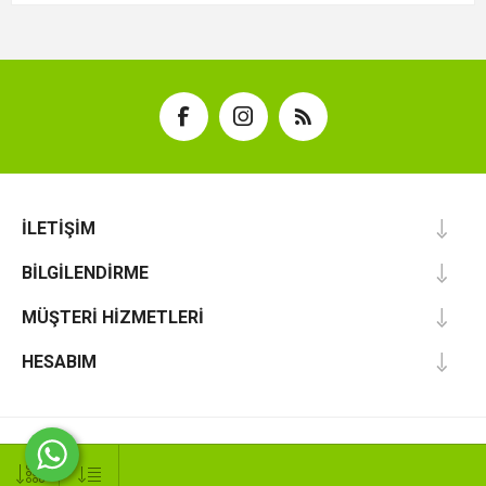
İLETIŞIM
BILGILENDIRME
MÜŞTERI HIZMETLERI
HESABIM
Powered by
Abadag Solutions
Copyright ©; 2026 Eco Pack Ambalaj. Tüm hakları saklıdır.