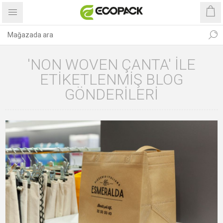
'NON WOVEN ÇANTA' ILE
ETIKETLENMIŞ BLOG
GÖNDERILERI