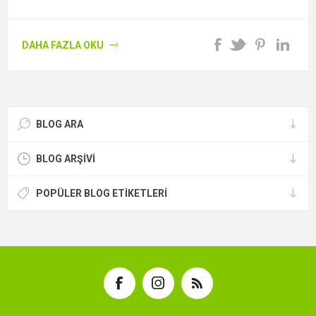
atıkların azaltılmasına ve doğamızın korunmasına yönelik bir
uygulamadır. Bu doğrultuda halktan beklentimiz; çok yaygın
DAHA FAZLA OKU
olarak kullandığımız plastik poşetlerin kontrollü olarak
kullanımının azaltılması ve yerine doğa dostu malzemelerden
elde edilen, bez çanta, file vb. ürünlere yönelerek dünyamıza
sahip çıkılması yönünde bir adım atılmasıdır. Dünyanın
gelişmiş ülkelerinde yıllardır var olan uygulama Ülkemizde de
BLOG ARA
2019 yılı itibarı ile başlamış bulunmaktadır. Toplumumuz bu
uygulamadan sonra daha kalıcı çözümler aramaya başlayıp
BLOG ARŞIVI
bez çantalara yönelmiştir. Bez çantalar plastik poşetler gibi 1
kullanımlık değil devamlı kullanılabilir yapıdadır. Doğada bir
POPÜLER BLOG ETIKETLERI
yıldan daha az bir süre içerisinde yok olabilirler. Bez çantaların
tercih edilmesinin arkasında yatan nedenler, sadece çevresel
değil, aynı zamanda ekonomik ve estetik unsurları da
içermektedir. Maliyet olarak diğerlerine göre daha uygundur.
Bu nedenle de tercih edilmektedir.
Bez Çanta Kullanım Alanları
Çantalar reklam amaçlı da kullanılmaktadır. Firmalar çanta