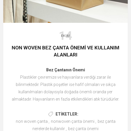
14
EKIM
NON WOVEN BEZ ÇANTA ÖNEMI VE KULLANIM
ALANLARI
Bez Çantanın Önemi
Plastikler çevremize ve hayvanlara verdiği zarar ile
bilinmektedir. Plastik poşetler ise hafif olmaları ve sıkça
kullanılmaları dolayısıyla doğada önemli oranda yer
almaktadır. Hayvanların en fazla etkilendikleri atık türüdürler.
Bu nedenle son yıllarda plastik kullanımının azaltılması ve
doğa dostu ürünlerin arttırılması adına düzenlemeler yapılıyor.
ETIKETLER:
Bunlardan biri de poşetlerin ücretlendirilmesidir.
non woven çanta
,
nonwoven çanta önemi
,
bez çanta
Bakanlığımızca getirilen ücretli poşet uygulaması da plastik
nerelerde kullanılır
,
bez çanta önemi